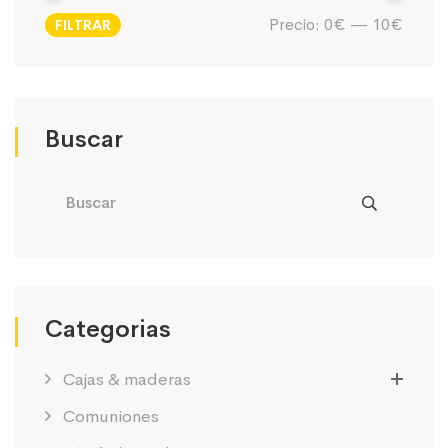
Precio:
0€
—
10€
FILTRAR
Precio
Precio
mínimo
máximo
Buscar
Categorias
Cajas & maderas
Comuniones