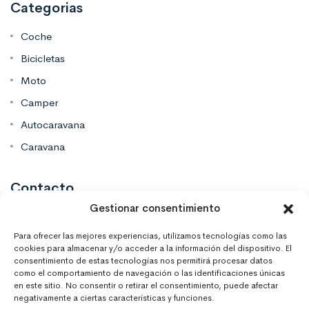
Categorias
Coche
Bicicletas
Moto
Camper
Autocaravana
Caravana
Contacto
Gestionar consentimiento
Mas Vinilos Elche, Alicante
Para ofrecer las mejores experiencias, utilizamos tecnologías como las
cookies para almacenar y/o acceder a la información del dispositivo. El
consentimiento de estas tecnologías nos permitirá procesar datos
637 671 470
como el comportamiento de navegación o las identificaciones únicas
en este sitio. No consentir o retirar el consentimiento, puede afectar
negativamente a ciertas características y funciones.
info@masvinilos.es